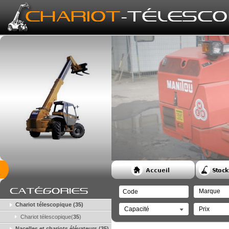
chariot embarqué Télescopique...
Marque
Chariot télescopique (
35
)
Capacité
Prix
Chariot télescopique(
35
)
Nacelles et chariots élévateurs (
35
)