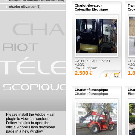
Chariot élévateur
Tran
chariot élévateur (
1
)
Caterpillar Electrique
Crow
CATERPILLAR EP25KT
CRO
» 2001
» 20
Prix HT départ:
Prix
2.500
1.
€
Chariot télescopique
Char
Chariot télescopique
Elec
Please install the Adobe Flash
plugin to view this content.
Follow this link to open the
official Adobe Flash download
page in a new window.