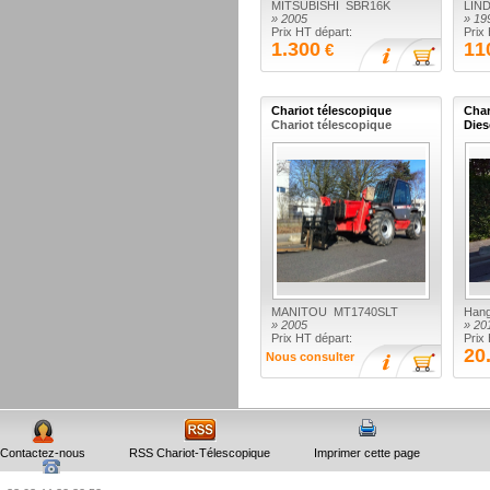
MITSUBISHI SBR16K
LIN
» 2005
» 19
Prix HT départ:
Prix
1.300
11
€
Chariot télescopique
Char
Chariot télescopique
Dies
MANITOU MT1740SLT
Han
» 2005
» 20
Prix HT départ:
Prix
20
Nous consulter
Contactez-nous
RSS Chariot-Télescopique
Imprimer cette page