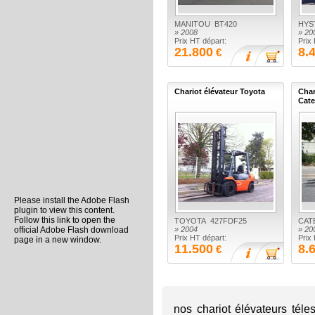
MANITOU BT420
HYS
» 2008
» 20
Prix HT départ:
Prix
21.800
8.
€
Chariot élévateur Toyota
Char
Cate
Please install the Adobe Flash
plugin to view this content.
Follow this link to open the
TOYOTA 427FDF25
CAT
official Adobe Flash download
» 2004
» 20
Prix HT départ:
Prix
page in a new window.
11.500
8.
€
nos chariot élévateurs tél